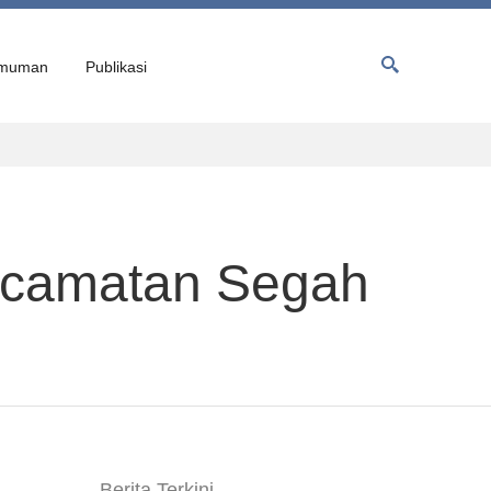
muman
Publikasi
Kecamatan Segah
Berita Terkini