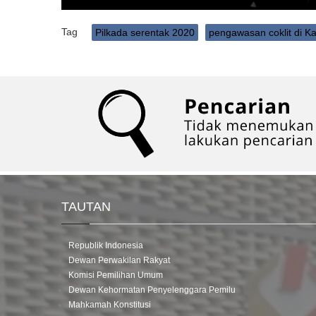
Tag
Pilkada serentak 2020
pengawasan coklit di K
TAUTAN
Republik Indonesia
Dewan Perwakilan Rakyat
Komisi Pemilihan Umum
Dewan Kehormatan Penyelenggara Pemilu
Mahkamah Konstitusi