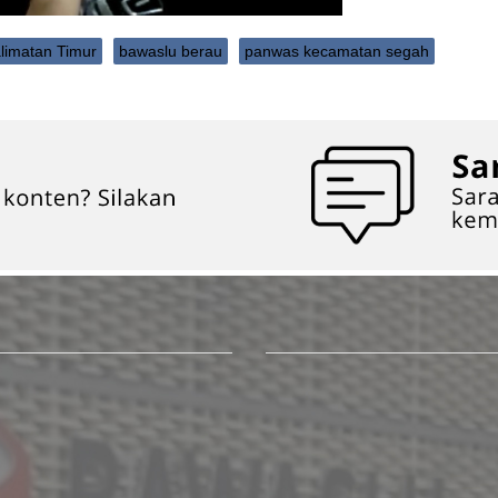
alimatan Timur
bawaslu berau
panwas kecamatan segah