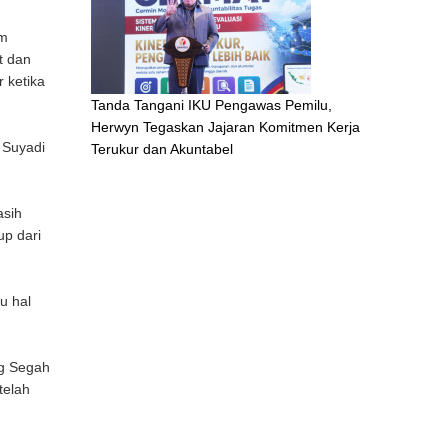
am
t dan
 ketika
Tanda Tangani IKU Pengawas Pemilu,
Herwyn Tegaskan Jajaran Komitmen Kerja
 Suyadi
Terukur dan Akuntabel
asih
up dari
u hal
ng Segah
telah