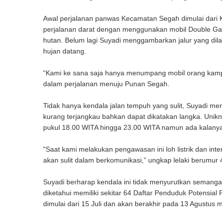
Awal perjalanan panwas Kecamatan Segah dimulai dar
perjalanan darat dengan menggunakan mobil Double Gar
hutan. Belum lagi Suyadi menggambarkan jalur yang dilal
hujan datang.
“Kami ke sana saja hanya menumpang mobil orang kampu
dalam perjalanan menuju Punan Segah.
Tidak hanya kendala jalan tempuh yang sulit, Suyadi me
kurang terjangkau bahkan dapat dikatakan langka. Uniknya
pukul 18.00 WITA hingga 23.00 WITA namun ada kalanya l
"Saat kami melakukan pengawasan ini loh listrik dan inte
akan sulit dalam berkomunikasi,” ungkap lelaki berumur 
Suyadi berharap kendala ini tidak menyurutkan seman
diketahui memiliki sekitar 64 Daftar Penduduk Potensial
dimulai dari 15 Juli dan akan berakhir pada 13 Agustus