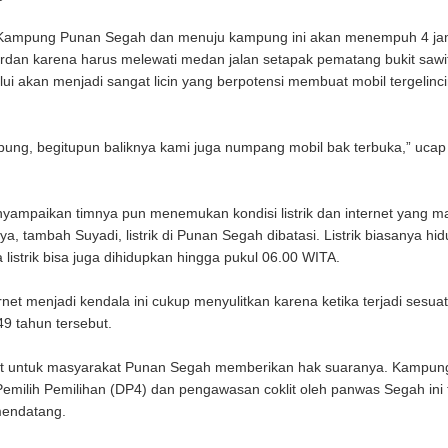
i Kampung Punan Segah dan menuju kampung ini akan menempuh 4 j
dan karena harus melewati medan jalan setapak pematang bukit sawi
ui akan menjadi sangat licin yang berpotensi membuat mobil tergelincir
ng, begitupun baliknya kami juga numpang mobil bak terbuka,” ucap
nyampaikan timnya pun menemukan kondisi listrik dan internet yang m
, tambah Suyadi, listrik di Punan Segah dibatasi. Listrik biasanya hid
istrik bisa juga dihidupkan hingga pukul 06.00 WITA.
rnet menjadi kendala ini cukup menyulitkan karena ketika terjadi sesuat
49 tahun tersebut.
gat untuk masyarakat Punan Segah memberikan hak suaranya. Kampu
 Pemilih Pemilihan (DP4) dan pengawasan coklit oleh panwas Segah ini 
 mendatang.