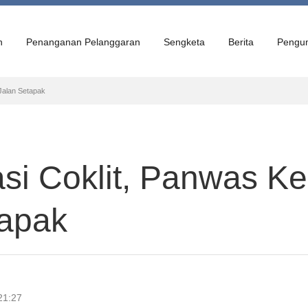
n
Penanganan Pelanggaran
Sengketa
Berita
Pengu
Jalan Setapak
asi Coklit, Panwas 
tapak
21:27