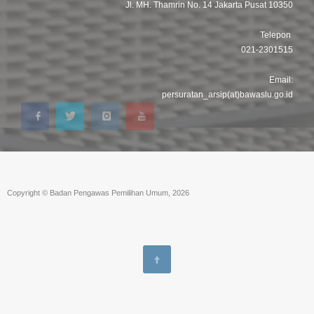
Jl. MH. Thamrin No. 14 Jakarta Pusat 10350
Telepon
021-2301515
Email:
persuratan_arsip(at)bawaslu.go.id
Copyright © Badan Pengawas Pemilihan Umum, 2026