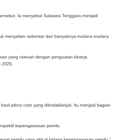
ersebut. Ia menyebut Sulawesi Tenggara menjadi
uk menyelam sebentar dari banyaknya mutiara-mutiara
san yang relevan dengan penguatan kinerja
n 2025.
il pleno rutin yang ditindaklanjuti. Itu menjadi bagian
spektif kepengawasan pemilu.
egiat pemilu yang ahli di bidang kepengawasan pemilu,”