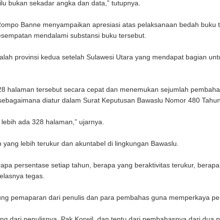
lu bukan sekadar angka dan data,” tutupnya.
Rompo Banne menyampaikan apresiasi atas pelaksanaan bedah buku t
esempatan mendalami substansi buku tersebut.
lah provinsi kedua setelah Sulawesi Utara yang mendapat bagian unt
328 halaman tersebut secara cepat dan menemukan sejumlah pembaha
a sebagaimana diatur dalam Surat Keputusan Bawaslu Nomor 480 Tahu
lebih ada 328 halaman,” ujarnya.
yang lebih terukur dan akuntabel di lingkungan Bawaslu.
 persentase setiap tahun, berapa yang beraktivitas terukur, berapa has
jelasnya tegas.
sung pemaparan dari penulis dan para pembahas guna memperkaya per
 dari penulisnya, Pak Korwil, dan tentu dari pembahasnya dari dua p