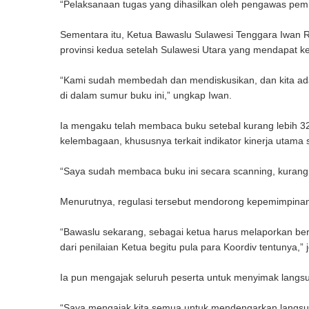
“Pelaksanaan tugas yang dihasilkan oleh pengawas pemi
Sementara itu, Ketua Bawaslu Sulawesi Tenggara Iwan 
provinsi kedua setelah Sulawesi Utara yang mendapat k
“Kami sudah membedah dan mendiskusikan, dan kita ada
di dalam sumur buku ini,” ungkap Iwan.
Ia mengaku telah membaca buku setebal kurang lebih 
kelembagaan, khususnya terkait indikator kinerja utam
“Saya sudah membaca buku ini secara scanning, kurang 
Menurutnya, regulasi tersebut mendorong kepemimpinan 
“Bawaslu sekarang, sebagai ketua harus melaporkan berapa
dari penilaian Ketua begitu pula para Koordiv tentunya,” 
Ia pun mengajak seluruh peserta untuk menyimak lang
“Saya mengajak kita semua untuk mendengarkan langsung