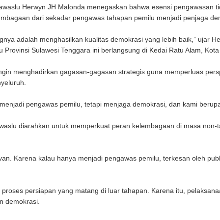
waslu Herwyn JH Malonda menegaskan bahwa esensi pengawasan tida
lembagaan dari sekadar pengawas tahapan pemilu menjadi penjaga dem
ya adalah menghasilkan kualitas demokrasi yang lebih baik,” ujar H
rovinsi Sulawesi Tenggara ini berlangsung di Kedai Ratu Alam, Kota 
u ingin menghadirkan gagasan-gagasan strategis guna memperluas pers
yeluruh.
 menjadi pengawas pemilu, tetapi menjaga demokrasi, dan kami berupa
waslu diarahkan untuk memperkuat peran kelembagaan di masa non-tah
an. Karena kalau hanya menjadi pengawas pemilu, terkesan oleh publi
 proses persiapan yang matang di luar tahapan. Karena itu, pelaksan
n demokrasi.