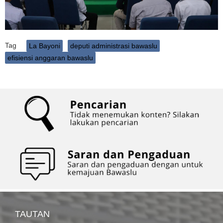
Tag
La Bayoni
deputi administrasi bawaslu
efisiensi anggaran bawaslu
TAUTAN