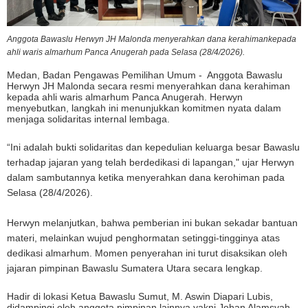
Anggota Bawaslu Herwyn JH Malonda menyerahkan dana kerahimankepada
ahli waris almarhum Panca Anugerah pada Selasa (28/4/2026).
Medan, Badan Pengawas Pemilihan Umum - Anggota Bawaslu
Herwyn JH Malonda secara resmi menyerahkan dana kerahiman
kepada ahli waris almarhum Panca Anugerah. Herwyn
menyebutkan, langkah ini menunjukkan komitmen nyata dalam
menjaga solidaritas internal lembaga.
“Ini adalah bukti solidaritas dan kepedulian keluarga besar Bawaslu
terhadap jajaran yang telah berdedikasi di lapangan," ujar Herwyn
dalam sambutannya ketika menyerahkan dana kerohiman pada
Selasa (28/4/2026).
Herwyn melanjutkan, bahwa pemberian ini bukan sekadar bantuan
materi, melainkan wujud penghormatan setinggi-tingginya atas
dedikasi almarhum. Momen penyerahan ini turut disaksikan oleh
jajaran pimpinan Bawaslu Sumatera Utara secara lengkap.
Hadir di lokasi Ketua Bawaslu Sumut, M. Aswin Diapari Lubis,
didampingi oleh anggota pimpinan lainnya yakni Johan Alamsyah,