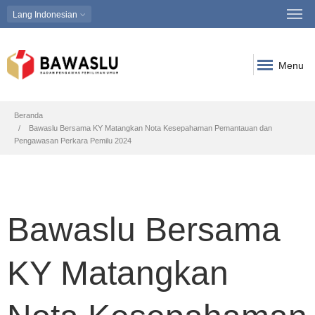
Lang
Indonesian
Menu
Breadcrumb
Beranda
Bawaslu Bersama KY Matangkan Nota Kesepahaman Pemantauan dan
Pengawasan Perkara Pemilu 2024
Bawaslu Bersama
KY Matangkan