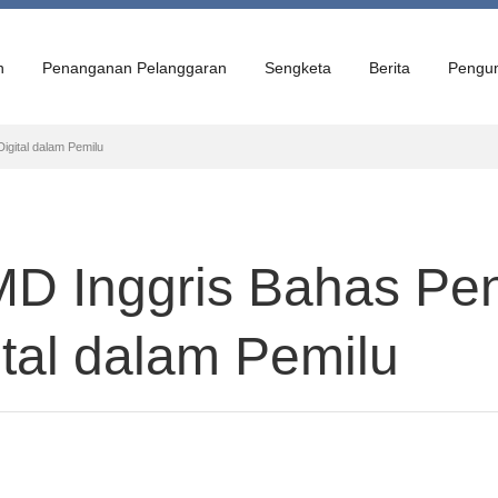
n
Penanganan Pelanggaran
Sengketa
Berita
Pengu
gital dalam Pemilu
MD Inggris Bahas P
ital dalam Pemilu