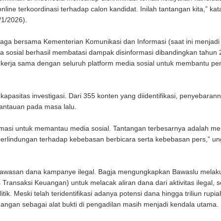
nline terkoordinasi terhadap calon kandidat. Inilah tantangan kita,” ka
/1/2026).
mbaga bersama Kementerian Komunikasi dan Informasi (saat ini menjadi
ia sosial berhasil membatasi dampak disinformasi dibandingkan tahun 
n kerja sama dengan seluruh platform media sosial untuk membantu p
sitas investigasi. Dari 355 konten yang diidentifikasi, penyebaranny
mantauan pada masa lalu.
masi untuk memantau media sosial. Tantangan terbesarnya adalah me
erlindungan terhadap kebebasan berbicara serta kebebasan pers,” u
engawasan dana kampanye ilegal. Bagja mengungkapkan Bawaslu melak
ransaksi Keuangan) untuk melacak aliran dana dari aktivitas ilegal, s
. Meski telah teridentifikasi adanya potensi dana hingga triliun rupia
angan sebagai alat bukti di pengadilan masih menjadi kendala utama.