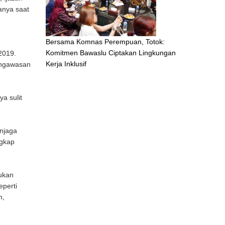
tanya saat
Bersama Komnas Perempuan, Totok:
Komitmen Bawaslu Ciptakan Lingkungan
2019.
Kerja Inklusif
engawasan
a sulit
njaga
ngkap
ukan
eperti
h,