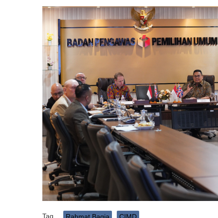
Tag
Rahmat Bagja
CIMD