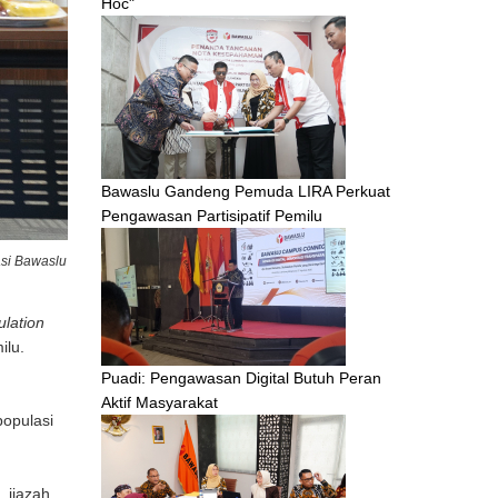
Hoc"
Bawaslu Gandeng Pemuda LIRA Perkuat
Pengawasan Partisipatif Pemilu
asi Bawaslu
lation
ilu.
Puadi: Pengawasan Digital Butuh Peran
Aktif Masyarakat
populasi
, ijazah