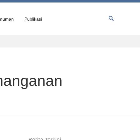
muman
Publikasi
enanganan
Berita Terkini