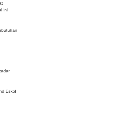
at
 ini
kebutuhan
kadar
nd Eskol