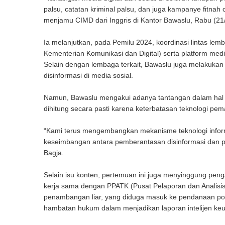
palsu, catatan kriminal palsu, dan juga kampanye fitnah o
menjamu CIMD dari Inggris di Kantor Bawaslu, Rabu (21
Ia melanjutkan, pada Pemilu 2024, koordinasi lintas le
Kementerian Komunikasi dan Digital) serta platform med
Selain dengan lembaga terkait, Bawaslu juga melakuka
disinformasi di media sosial.
Namun, Bawaslu mengakui adanya tantangan dalam hal kapa
dihitung secara pasti karena keterbatasan teknologi pe
“Kami terus mengembangkan mekanisme teknologi infor
keseimbangan antara pemberantasan disinformasi dan p
Bagja.
Selain isu konten, pertemuan ini juga menyinggung p
kerja sama dengan PPATK (Pusat Pelaporan dan Analisis T
penambangan liar, yang diduga masuk ke pendanaan politik
hambatan hukum dalam menjadikan laporan intelijen keu