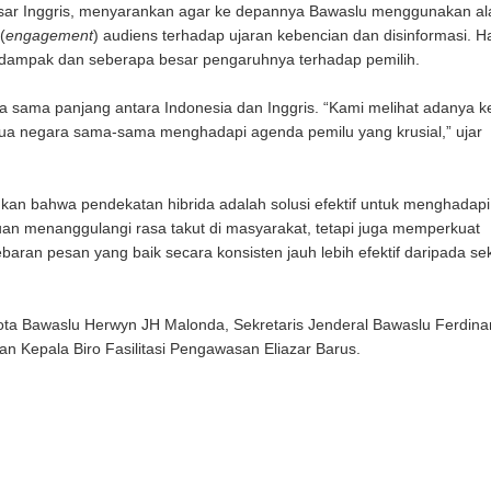
ar Inggris, menyarankan agar ke depannya Bawaslu menggunakan al
(
engagement
) audiens terhadap ujaran kebencian dan disinformasi. Hal
rdampak dan seberapa besar pengaruhnya terhadap pemilih.
ja sama panjang antara Indonesia dan Inggris. “Kami melihat adanya 
edua negara sama-sama menghadapi agenda pemilu yang krusial,” ujar
kan bahwa pendekatan hibrida adalah solusi efektif untuk menghadapi
juan menanggulangi rasa takut di masyarakat, tetapi juga memperkuat
aran pesan yang baik secara konsisten jauh lebih efektif daripada se
ggota Bawaslu Herwyn JH Malonda, Sekretaris Jenderal Bawaslu Ferdina
dan Kepala Biro Fasilitasi Pengawasan Eliazar Barus.