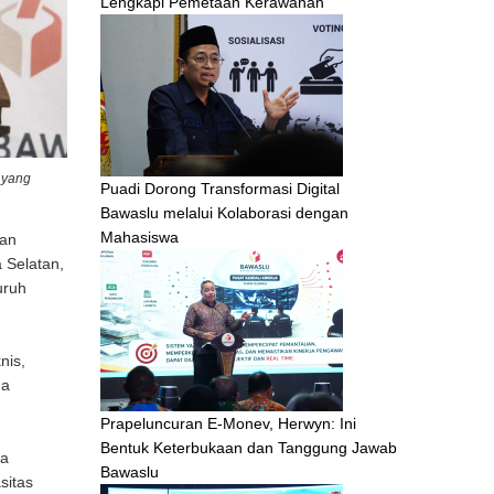
Lengkapi Pemetaan Kerawanan
 yang
Puadi Dorong Transformasi Digital
Bawaslu melalui Kolaborasi dengan
Mahasiswa
san
 Selatan,
uruh
nis,
da
Prapeluncuran E-Monev, Herwyn: Ini
Bentuk Keterbukaan dan Tanggung Jawab
Ia
Bawaslu
sitas