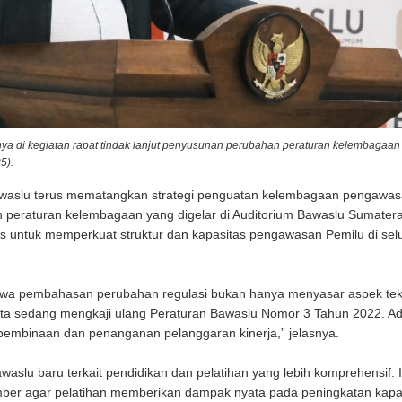
 di kegiatan rapat tindak lanjut penyusunan perubahan peraturan kelembagaan
5).
aslu terus mematangkan strategi penguatan kelembagaan pengawa
n peraturan kelembagaan yang digelar di Auditorium Bawaslu Sumatera
gis untuk memperkuat struktur dan kapasitas pengawasan Pemilu di sel
a pembahasan perubahan regulasi bukan hanya menyasar aspek tek
Kita sedang mengkaji ulang Peraturan Bawaslu Nomor 3 Tahun 2022. A
t pembinaan dan penanganan pelanggaran kinerja,” jelasnya.
lu baru terkait pendidikan dan pelatihan yang lebih komprehensif. 
ber agar pelatihan memberikan dampak nyata pada peningkatan kapa