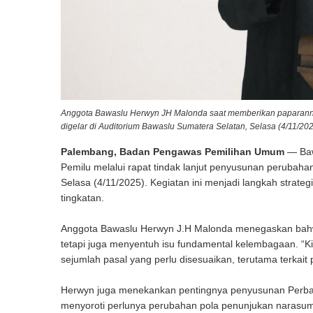
Anggota Bawaslu Herwyn JH Malonda saat memberikan paparannya
digelar di Auditorium Bawaslu Sumatera Selatan, Selasa (4/11/202
Palembang, Badan Pengawas Pemilihan Umum
— Baw
Pemilu melalui rapat tindak lanjut penyusunan perubaha
Selasa (4/11/2025). Kegiatan ini menjadi langkah strate
tingkatan.
Anggota Bawaslu Herwyn J.H Malonda menegaskan bahw
tetapi juga menyentuh isu fundamental kelembagaan. “
sejumlah pasal yang perlu disesuaikan, terutama terkai
Herwyn juga menekankan pentingnya penyusunan Perbawas
menyoroti perlunya perubahan pola penunjukan narasum