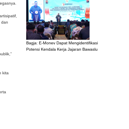
tegasnya.
isipatif,
l dan
Bagja: E-Monev Dapat Mengidentifikasi
Potensi Kendala Kerja Jajaran Bawaslu
ublik,”
 kita
erta