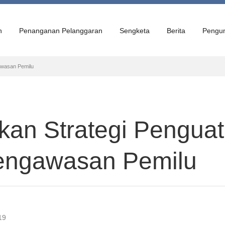
n
Penanganan Pelanggaran
Sengketa
Berita
Pengu
awasan Pemilu
an Strategi Pengua
engawasan Pemilu
19