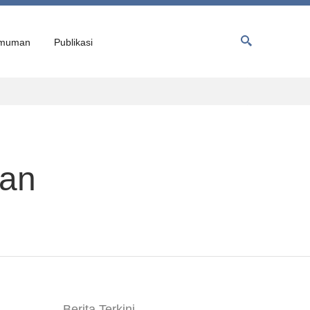
muman
Publikasi
tan
Berita Terkini