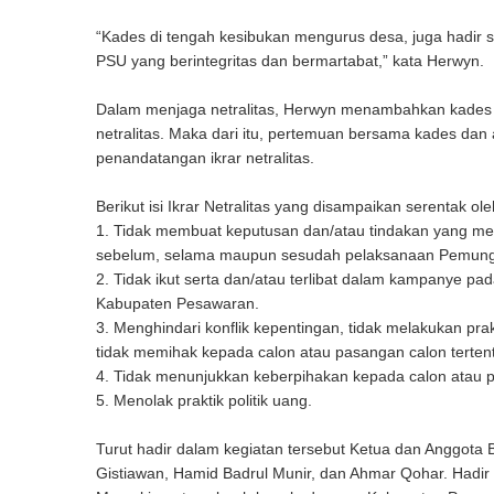
“Kades di tengah kesibukan mengurus desa, juga hadi
PSU yang berintegritas dan bermartabat,” kata Herwyn.
Dalam menjaga netralitas, Herwyn menambahkan kades d
netralitas. Maka dari itu, pertemuan bersama kades dan
penandatangan ikrar netralitas.
Berikut isi Ikrar Netralitas yang disampaikan serentak 
1. Tidak membuat keputusan dan/atau tindakan yang men
sebelum, selama maupun sesudah pelaksanaan Pemungut
2. Tidak ikut serta dan/atau terlibat dalam kampanye p
Kabupaten Pesawaran.
3. Menghindari konflik kepentingan, tidak melakukan pra
tidak memihak kepada calon atau pasangan calon terten
4. Tidak menunjukkan keberpihakan kepada calon atau p
5. Menolak praktik politik uang.
Turut hadir dalam kegiatan tersebut Ketua dan Anggota 
Gistiawan, Hamid Badrul Munir, dan Ahmar Qohar. Hadi