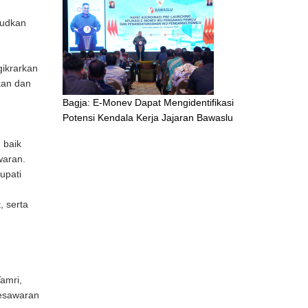
judkan
gikrarkan
aan dan
Bagja: E-Monev Dapat Mengidentifikasi
Potensi Kendala Kerja Jajaran Bawaslu
 baik
waran.
upati
, serta
amri,
Pesawaran