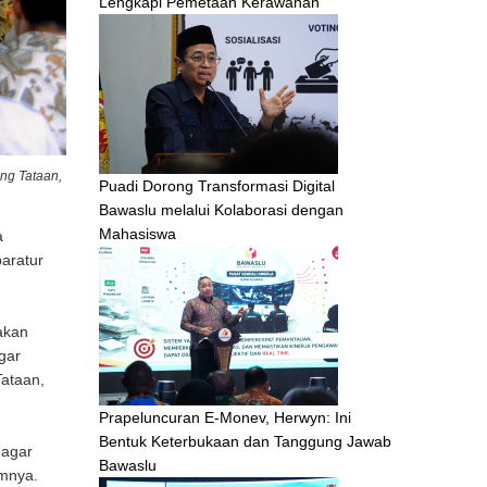
Lengkapi Pemetaan Kerawanan
ng Tataan,
Puadi Dorong Transformasi Digital
Bawaslu melalui Kolaborasi dengan
Mahasiswa
a
aratur
akan
gar
Tataan,
Prapeluncuran E-Monev, Herwyn: Ini
Bentuk Keterbukaan dan Tanggung Jawab
 agar
Bawaslu
amnya.