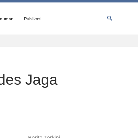
muman
Publikasi
des Jaga
Berita Terkini