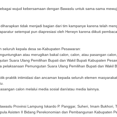
r sebagai wujud kebersamaan dengan Bawaslu untuk sama-sama mewu
iharapkan tidak menjadi bagian dari tim kampanye karena telah men
 aparatur setempat pun diapresiasi oleh Herwyn karena diikuti pembac
oleh seluruh kepala desa se-Kabupaten Pesawaran:
guntungkan atau merugikan bakal calon, calon, atau pasangan calon,
an Suara Ulang Pemilihan Bupati dan Wakil Bupati Kabupaten Pesa
ada pelaksanaan Pemungutan Suara Ulang Pemilihan Bupati dan Wakil B
ktik-praktik intimidasi dan ancaman kepada seluruh elemen masyarakat
tu.
asangan calon melalui media sosial dan/atau media lainnya.
Bawaslu Provinsi Lampung Iskardo P. Panggar, Suheri, Imam Bukhori, T
r pula Asisten II Bidang Perekonomian dan Pembangunan Kabupaten 