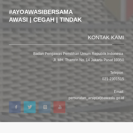
#AYOAWASIBERSAMA
AWASI | CEGAH | TINDAK
KONTAK KAMI
Badan Pengawas Pemilihan Umum Republik Indonesia
Jl. MH. Thamrin No. 14 Jakarta Pusat 10350
Telepon
021-2301515
Email:
persuratan_arsip(at)bawaslu.go.id