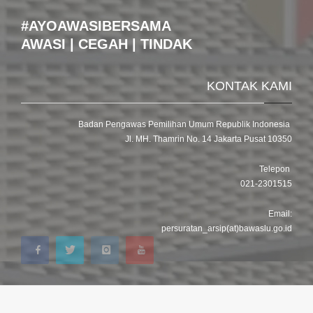
#AYOAWASIBERSAMA
AWASI | CEGAH | TINDAK
KONTAK KAMI
Badan Pengawas Pemilihan Umum Republik Indonesia
Jl. MH. Thamrin No. 14 Jakarta Pusat 10350
Telepon
021-2301515
Email:
persuratan_arsip(at)bawaslu.go.id