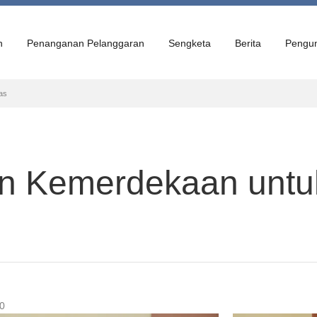
n
Penanganan Pelanggaran
Sengketa
Berita
Pengu
as
an Kemerdekaan untu
30