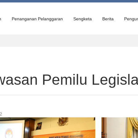
n
Penanganan Pelanggaran
Sengketa
Berita
Pengu
asan Pemilu Legislat
32