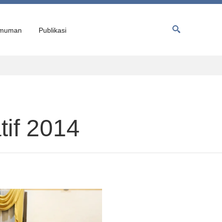
muman
Publikasi
if 2014