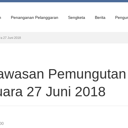
n
Penanganan Pelanggaran
Sengketa
Berita
Pengu
a 27 Juni 2018
gawasan Pemungutan
ara 27 Juni 2018
00