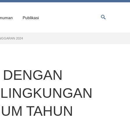
muman
Publikasi
NGGARAN 2024
K DENGAN
I LINGKUNGAN
MUM TAHUN