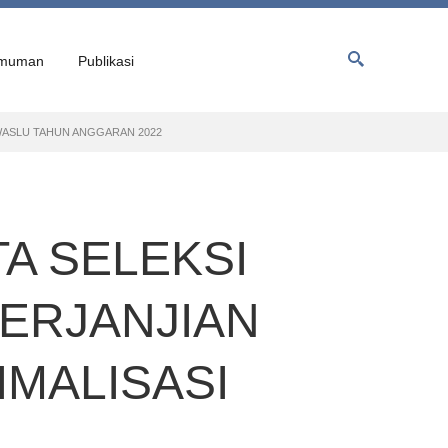
muman
Publikasi
WASLU TAHUN ANGGARAN 2022
A SELEKSI
ERJANJIAN
IMALISASI
2