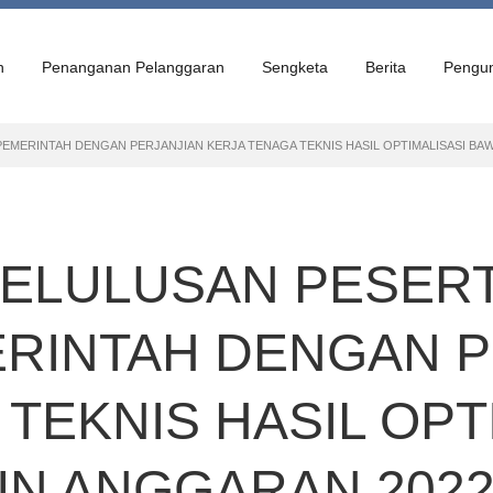
n
Penanganan Pelanggaran
Sengketa
Berita
Pengu
EMERINTAH DENGAN PERJANJIAN KERJA TENAGA TEKNIS HASIL OPTIMALISASI BA
ELULUSAN PESERT
RINTAH DENGAN P
TEKNIS HASIL OPT
N ANGGARAN 202