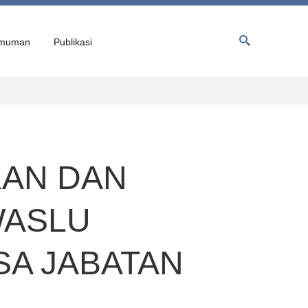
muman
Publikasi
KAN DAN
WASLU
SA JABATAN