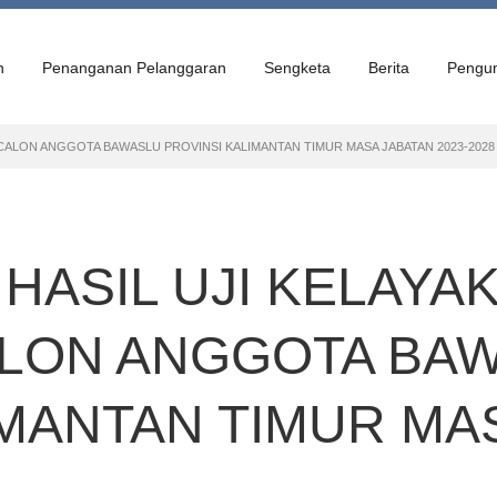
n
Penanganan Pelanggaran
Sengketa
Berita
Pengu
ALON ANGGOTA BAWASLU PROVINSI KALIMANTAN TIMUR MASA JABATAN 2023-2028
ASIL UJI KELAYA
ALON ANGGOTA BA
IMANTAN TIMUR MA