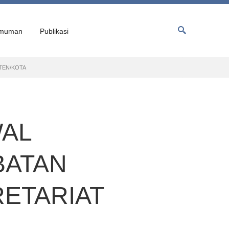
muman
Publikasi
TEN/KOTA
AL
BATAN
RETARIAT