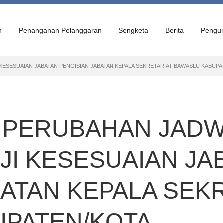
n
Penanganan Pelanggaran
Sengketa
Berita
Pengu
SESUAIAN JABATAN PENGISIAN JABATAN KEPALA SEKRETARIAT BAWASLU KABUPA
PERUBAHAN JADW
I KESESUAIAN JA
BATAN KEPALA SEK
UPATEN/KOTA