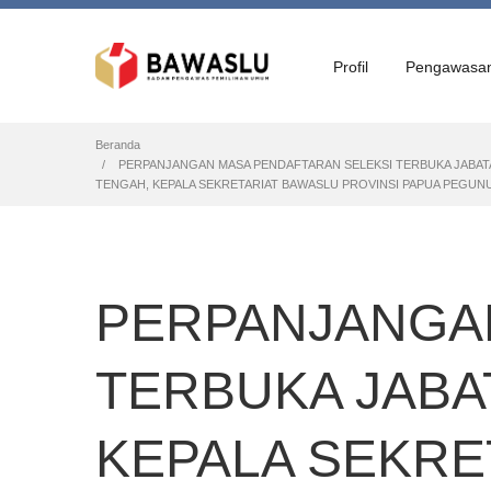
Profil
Pengawasa
Breadcrumb
Beranda
PERPANJANGAN MASA PENDAFTARAN SELEKSI TERBUKA JABATAN
TENGAH, KEPALA SEKRETARIAT BAWASLU PROVINSI PAPUA PEGUN
PERPANJANGA
TERBUKA JABA
KEPALA SEKRE