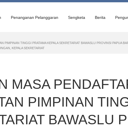
n
Penanganan Pelanggaran
Sengketa
Berita
Pengu
 PIMPINAN TINGGI PRATAMA KEPALA SEKRETARIAT BAWASLU PROVINSI PAPUA BAR
UNGAN, KEPALA SEKRETARIAT
N MASA PENDAFTA
TAN PIMPINAN TIN
TARIAT BAWASLU P