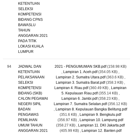
KETENTUAN
SELEKSI
KOMPETENSI
BIDANG CPNS
BAWASLU
TAHUN
ANGGARAN 2021
PADA TITIK
LOKASI KUALA
LUMPUR
94
JADWAL DAN
2021 - PENGUMUMAN SKB.pdf
(158.98 KB)
KETENTUAN
,
Lampiran 1. Aceh.pdf
(354.05 KB)
,
PELAKSANAAN
Lampiran 2. Sumatra Utara.pdf
(363.6 KB)
,
SELEKSI
Lampiran 3. Sumatra Barat.pdf
(358.3 KB)
,
KOMPETENSI
Lampiran 4. Riau.pdf
(360.49 KB)
,
Lampiran
BIDANG (SKB)
5. Kepulauan Riau.pdf
(355.14 KB)
,
CALON PEGAWAI
Lampiran 6. Jambi.pdf
(358.23 KB)
,
NEGERI SIPIL
Lampiran 7. Sumatra Selatan.pdf
(356.12 KB)
BADAN
,
Lampiran 8. Kepulauan Bangka Belitung.pdf
PENGAWAS
(351.6 KB)
,
Lampiran 9. Bengkulu.pdf
PEMILIHAN
(356.97 KB)
,
Lampiran 10. Lampung.pdf
UMUM TAHUN
(358.27 KB)
,
Lampiran 11. DKI Jakarta.pdf
ANGGARAN 2021
(405.99 KB)
,
Lampiran 12. Banten.pdf