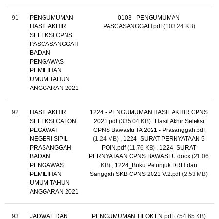
91
PENGUMUMAN
0103 - PENGUMUMAN
HASIL AKHIR
PASCASANGGAH.pdf
(103.24 KB)
SELEKSI CPNS
PASCASANGGAH
BADAN
PENGAWAS
PEMILIHAN
UMUM TAHUN
ANGGARAN 2021
92
HASIL AKHIR
1224 - PENGUMUMAN HASIL AKHIR CPNS
SELEKSI CALON
2021.pdf
(335.04 KB)
,
Hasil Akhir Seleksi
PEGAWAI
CPNS Bawaslu TA 2021 - Prasanggah.pdf
NEGERI SIPIL
(1.24 MB)
,
1224_SURAT PERNYATAAN 5
PRASANGGAH
POIN.pdf
(11.76 KB)
,
1224_SURAT
BADAN
PERNYATAAN CPNS BAWASLU.docx
(21.06
PENGAWAS
KB)
,
1224_Buku Petunjuk DRH dan
PEMILIHAN
Sanggah SKB CPNS 2021 V.2.pdf
(2.53 MB)
UMUM TAHUN
ANGGARAN 2021
93
JADWAL DAN
PENGUMUMAN TILOK LN.pdf
(754.65 KB)