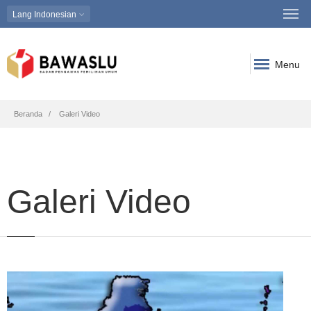
Lang
Indonesian
Menu
Breadcrumb
Beranda
Galeri Video
Galeri Video