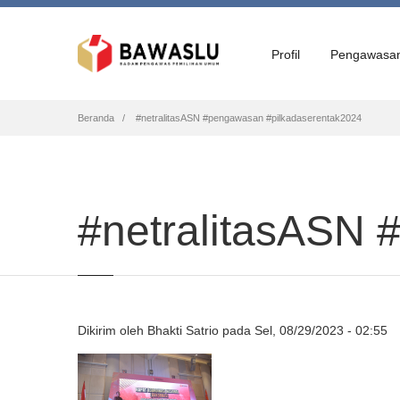
Profil
Pengawasa
Breadcrumb
Beranda
#netralitasASN #pengawasan #pilkadaserentak2024
#netralitasASN 
Dikirim oleh
Bhakti Satrio
pada
Sel, 08/29/2023 - 02:55