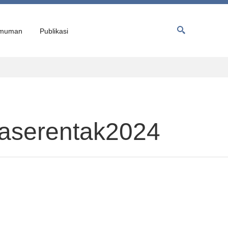
muman
Publikasi
daserentak2024