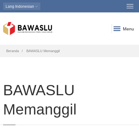
Lang
Indonesian
Menu
Breadcrumb
Beranda
BAWASLU Memanggil
BAWASLU
Memanggil