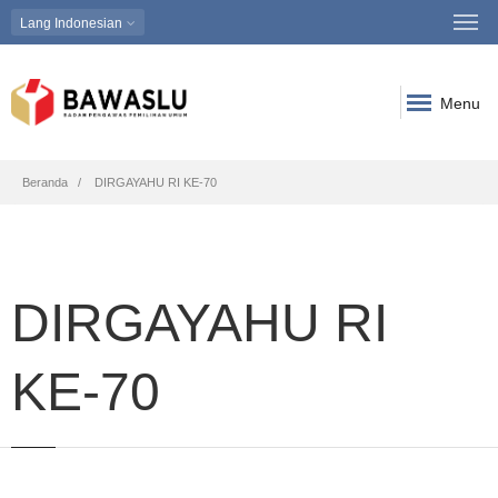
Lang
Indonesian
Menu
Breadcrumb
Beranda
DIRGAYAHU RI KE-70
DIRGAYAHU RI
KE-70