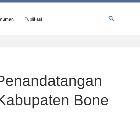
muman
Publikasi
 Penandatangan
i Kabupaten Bone