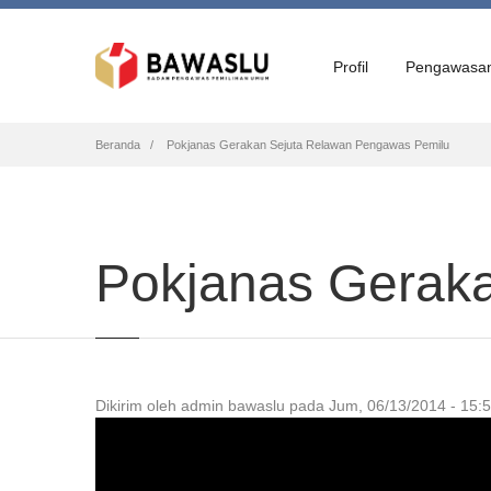
Profil
Pengawasa
Breadcrumb
Beranda
Pokjanas Gerakan Sejuta Relawan Pengawas Pemilu
Pokjanas Gerak
Dikirim oleh
admin bawaslu
pada
Jum, 06/13/2014 - 15: