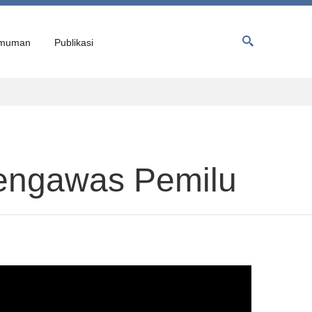
muman
Publikasi
engawas Pemilu