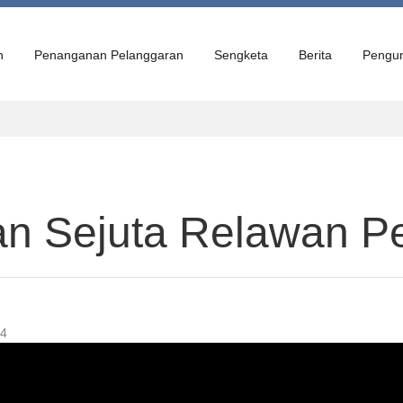
n
Penanganan Pelanggaran
Sengketa
Berita
Pengu
an Sejuta Relawan P
54