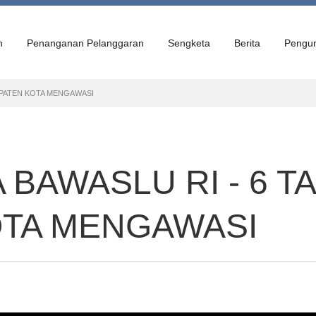
n
Penanganan Pelanggaran
Sengketa
Berita
Pengu
UPATEN KOTA MENGAWASI
 BAWASLU RI - 6 
OTA MENGAWASI