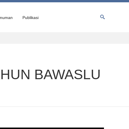
muman
Publikasi
TAHUN BAWASLU