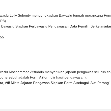
aslu Lolly Suhenty mengungkapkan Bawaslu tengah merancang Formu
DPB).
, Bawaslu Siapkan Perbawaslu Pengawasan Data Pemilih Berkelanjuta
:55
slu Mochammad Afifuddin menyerukan jajaran pengawas seluruh tin
ud tersebut adalah Form A (formulir hasil pengawasan).
, Afif Minta Jajaran Pengawas Siapkan Form A sebagai ‘Alat Perang’