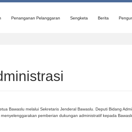
n
Penanganan Pelanggaran
Sengketa
Berita
Pengu
ministrasi
ua Bawaslu melalui Sekretaris Jenderal Bawaslu. Deputi Bidang Admini
 menyelenggarakan pemberian dukungan administratif kepada Bawasl