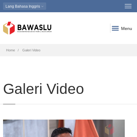
Lang
Bahasa Inggris
Menu
Breadcrumb
Home
Galeri Video
Galeri Video