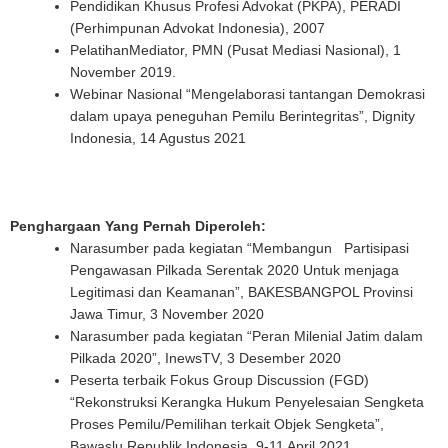
Pendidikan Khusus Profesi Advokat (PKPA), PERADI
(Perhimpunan Advokat Indonesia), 2007
PelatihanMediator, PMN (Pusat Mediasi Nasional), 1
November 2019.
Webinar Nasional “Mengelaborasi tantangan Demokrasi
dalam upaya peneguhan Pemilu Berintegritas”, Dignity
Indonesia, 14 Agustus 2021
Penghargaan Yang Pernah Diperoleh:
Narasumber pada kegiatan “Membangun Partisipasi
Pengawasan Pilkada Serentak 2020 Untuk menjaga
Legitimasi dan Keamanan”, BAKESBANGPOL Provinsi
Jawa Timur, 3 November 2020
Narasumber pada kegiatan “Peran Milenial Jatim dalam
Pilkada 2020”, InewsTV, 3 Desember 2020
Peserta terbaik Fokus Group Discussion (FGD)
“Rekonstruksi Kerangka Hukum Penyelesaian Sengketa
Proses Pemilu/Pemilihan terkait Objek Sengketa”,
Bawaslu Republik Indonesia, 9-11 April 2021