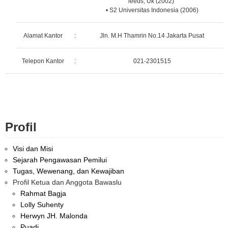
leeds, Uk (2002)
• S2 Universitas Indonesia (2006)
Alamat Kantor
:
Jln. M.H Thamrin No.14 Jakarta Pusat
Telepon Kantor
:
021-2301515
Profil
Visi dan Misi
Sejarah Pengawasan Pemilui
Tugas, Wewenang, dan Kewajiban
Profil Ketua dan Anggota Bawaslu
Rahmat Bagja
Lolly Suhenty
Herwyn JH. Malonda
Puadi