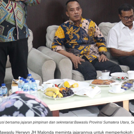
i bersama jajaran pimpinan dan sekretariat Bawaslu Provinsi Sumatera Utara, Se
aslu Herwyn JH Malonda meminta jajarannya untuk memperkokoh vis