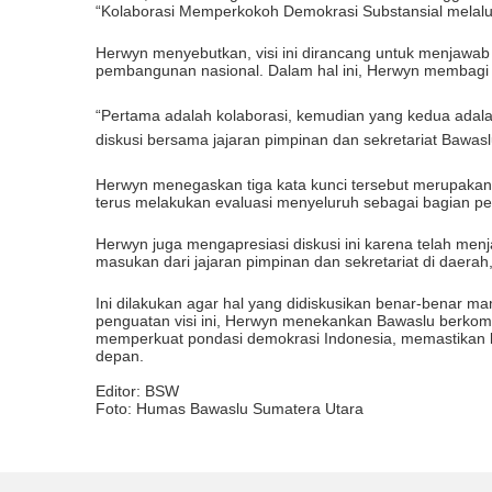
“Kolaborasi Memperkokoh Demokrasi Substansial melalu
Herwyn menyebutkan, visi ini dirancang untuk menjawa
pembangunan nasional. Dalam hal ini, Herwyn membagi vi
“Pertama adalah kolaborasi, kemudian yang kedua adalah
diskusi bersama jajaran pimpinan dan sekretariat Bawasl
Herwyn menegaskan tiga kata kunci tersebut merupakan h
terus melakukan evaluasi menyeluruh sebagai bagian p
Herwyn juga mengapresiasi diskusi ini karena telah men
masukan dari jajaran pimpinan dan sekretariat di daerah,
Ini dilakukan agar hal yang didiskusikan benar-benar m
penguatan visi ini, Herwyn menekankan Bawaslu berkomi
memperkuat pondasi demokrasi Indonesia, memastikan ke
depan.
Editor: BSW
Foto: Humas Bawaslu Sumatera Utara