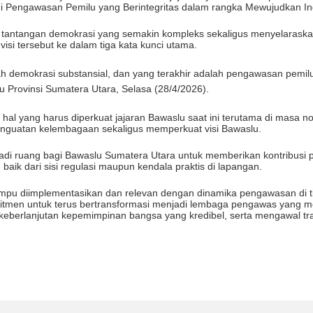
i Pengawasan Pemilu yang Berintegritas dalam rangka Mewujudkan I
b tantangan demokrasi yang semakin kompleks sekaligus menyelaraska
si tersebut ke dalam tiga kata kunci utama.
 demokrasi substansial, dan yang terakhir adalah pengawasan pemilu 
u Provinsi Sumatera Utara, Selasa (28/4/2026).
al yang harus diperkuat jajaran Bawaslu saat ini terutama di masa no
enguatan kelembagaan sekaligus memperkuat visi Bawaslu.
jadi ruang bagi Bawaslu Sumatera Utara untuk memberikan kontribusi 
 baik dari sisi regulasi maupun kendala praktis di lapangan.
ampu diimplementasikan dan relevan dengan dinamika pengawasan di ti
tmen untuk terus bertransformasi menjadi lembaga pengawas yang mode
berlanjutan kepemimpinan bangsa yang kredibel, serta mengawal tran