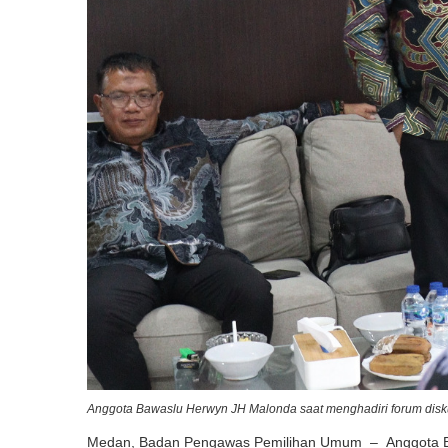
Anggota Bawaslu Herwyn JH Malonda saat menghadiri forum diskus
Medan, Badan Pengawas Pemilihan Umum – Anggota Baw