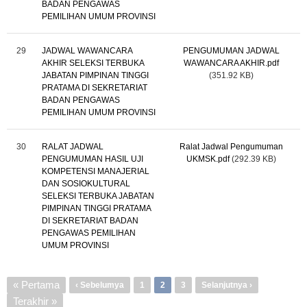
BADAN PENGAWAS
PEMILIHAN UMUM PROVINSI
29
JADWAL WAWANCARA
PENGUMUMAN JADWAL
AKHIR SELEKSI TERBUKA
WAWANCARA AKHIR.pdf
JABATAN PIMPINAN TINGGI
(351.92 KB)
PRATAMA DI SEKRETARIAT
BADAN PENGAWAS
PEMILIHAN UMUM PROVINSI
30
RALAT JADWAL
Ralat Jadwal Pengumuman
PENGUMUMAN HASIL UJI
UKMSK.pdf
(292.39 KB)
KOMPETENSI MANAJERIAL
DAN SOSIOKULTURAL
SELEKSI TERBUKA JABATAN
PIMPINAN TINGGI PRATAMA
DI SEKRETARIAT BADAN
PENGAWAS PEMILIHAN
UMUM PROVINSI
Pagination
First
« Pertama
Previous
‹ Sebelumya
Page
1
2
Page
3
Next
Selanjutnya ›
page
Last
Terakhir »
page
page