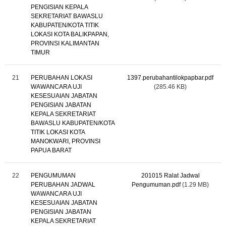
PENGISIAN KEPALA
SEKRETARIAT BAWASLU
KABUPATEN/KOTA TITIK
LOKASI KOTA BALIKPAPAN,
PROVINSI KALIMANTAN
TIMUR
21
PERUBAHAN LOKASI
1397.perubahantilokpapbar.pdf
WAWANCARA UJI
(285.46 KB)
KESESUAIAN JABATAN
PENGISIAN JABATAN
KEPALA SEKRETARIAT
BAWASLU KABUPATEN/KOTA
TITIK LOKASI KOTA
MANOKWARI, PROVINSI
PAPUA BARAT
22
PENGUMUMAN
201015 Ralat Jadwal
PERUBAHAN JADWAL
Pengumuman.pdf
(1.29 MB)
WAWANCARA UJI
KESESUAIAN JABATAN
PENGISIAN JABATAN
KEPALA SEKRETARIAT