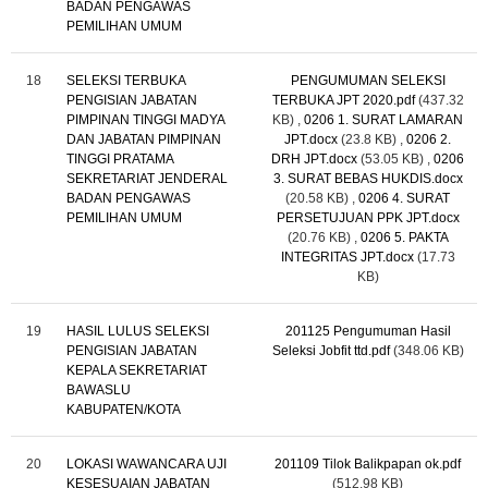
BADAN PENGAWAS
PEMILIHAN UMUM
18
SELEKSI TERBUKA
PENGUMUMAN SELEKSI
PENGISIAN JABATAN
TERBUKA JPT 2020.pdf
(437.32
PIMPINAN TINGGI MADYA
KB)
,
0206 1. SURAT LAMARAN
DAN JABATAN PIMPINAN
JPT.docx
(23.8 KB)
,
0206 2.
TINGGI PRATAMA
DRH JPT.docx
(53.05 KB)
,
0206
SEKRETARIAT JENDERAL
3. SURAT BEBAS HUKDIS.docx
BADAN PENGAWAS
(20.58 KB)
,
0206 4. SURAT
PEMILIHAN UMUM
PERSETUJUAN PPK JPT.docx
(20.76 KB)
,
0206 5. PAKTA
INTEGRITAS JPT.docx
(17.73
KB)
19
HASIL LULUS SELEKSI
201125 Pengumuman Hasil
PENGISIAN JABATAN
Seleksi Jobfit ttd.pdf
(348.06 KB)
KEPALA SEKRETARIAT
BAWASLU
KABUPATEN/KOTA
20
LOKASI WAWANCARA UJI
201109 Tilok Balikpapan ok.pdf
KESESUAIAN JABATAN
(512.98 KB)