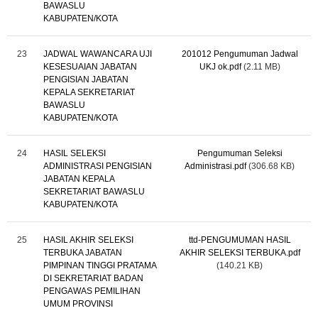
BAWASLU
KABUPATEN/KOTA
23
JADWAL WAWANCARA UJI
201012 Pengumuman Jadwal
KESESUAIAN JABATAN
UKJ ok.pdf
(2.11 MB)
PENGISIAN JABATAN
KEPALA SEKRETARIAT
BAWASLU
KABUPATEN/KOTA
24
HASIL SELEKSI
Pengumuman Seleksi
ADMINISTRASI PENGISIAN
Administrasi.pdf
(306.68 KB)
JABATAN KEPALA
SEKRETARIAT BAWASLU
KABUPATEN/KOTA
25
HASIL AKHIR SELEKSI
ttd-PENGUMUMAN HASIL
TERBUKA JABATAN
AKHIR SELEKSI TERBUKA.pdf
PIMPINAN TINGGI PRATAMA
(140.21 KB)
DI SEKRETARIAT BADAN
PENGAWAS PEMILIHAN
UMUM PROVINSI