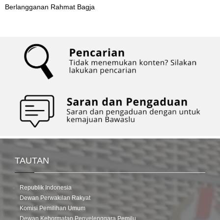
berikutnya
Berlangganan Rahmat Bagja
TAUTAN
Republik Indonesia
Dewan Perwakilan Rakyat
Komisi Pemilihan Umum
Dewan Kehormatan Penyelenggara Pemilu