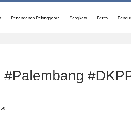
n
Penanganan Pelanggaran
Sengketa
Berita
Pengu
l #Palembang #DK
:50