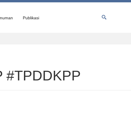
muman
Publikasi
PP #TPDDKPP