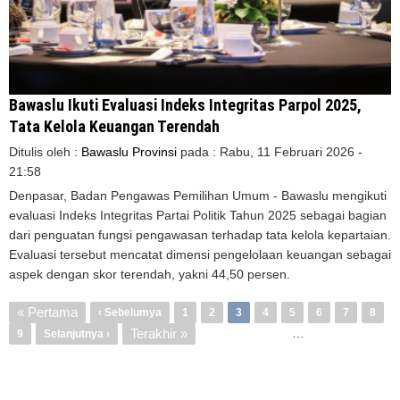
Bawaslu Ikuti Evaluasi Indeks Integritas Parpol 2025,
Tata Kelola Keuangan Terendah
Ditulis oleh :
Bawaslu Provinsi
pada :
Rabu, 11 Februari 2026 -
21:58
Denpasar, Badan Pengawas Pemilihan Umum - Bawaslu mengikuti
evaluasi Indeks Integritas Partai Politik Tahun 2025 sebagai bagian
dari penguatan fungsi pengawasan terhadap tata kelola kepartaian.
Evaluasi tersebut mencatat dimensi pengelolaan keuangan sebagai
aspek dengan skor terendah, yakni 44,50 persen.
Pagination
First
« Pertama
Previous
‹ Sebelumya
Page
1
Page
2
3
Page
4
Page
5
Page
6
Page
7
Page
8
page
Last
Terakhir »
…
Page
9
Next
Selanjutnya ›
page
page
page